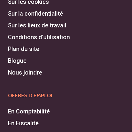
Sur les cookies
Quel est le coût d’un service
Sur la confidentialité
de chasseur de tête à Laval?
Sur les lieux de travail
Les frais des services de
Conditions d’utilisation
recrutement varient en fonction du
Plan du site
type de poste et de la complexité
du recrutement de cadres. En
Blogue
général, les chasseurs de têtes
Nous joindre
facturent un pourcentage du salaire
annuel du candidat recruté, en
OFFRES D’EMPLOI
prenant en compte la gestion
complète du processus
En Comptabilité
d’embauche.
En Fiscalité