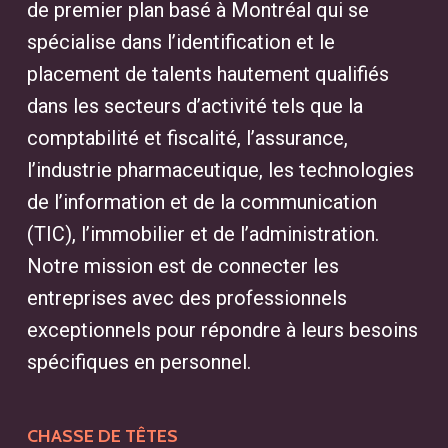
de premier plan basé à Montréal qui se
meilleurs candidats pour des
spécialise dans l’identification et le
postes spécialisés ou de cadres
placement de talents hautement qualifiés
supérieurs. Grâce à un large réseau,
dans les secteurs d’activité tels que la
il trouve les talents disponibles
comptabilité et fiscalité, l’assurance,
adaptés à vos besoins, facilitant
l’industrie pharmaceutique, les technologies
ainsi le processus d’embauche.
de l’information et de la communication
(TIC), l’immobilier et de l’administration.
Comment trouver un bon
Notre mission est de connecter les
chasseur de tête à Laval?
entreprises avec des professionnels
Pour trouver un bon chasseur de
exceptionnels pour répondre à leurs besoins
têtes à Laval, faites confiance à
spécifiques en personnel.
Talgo. Notre firme de recrutement
se distingue par une solide
CHASSE DE TÊTES