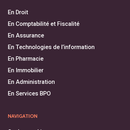
expérience en recrutement, un
réseau de professionnels étendu, et
En Droit
des services personnalisés. Nous
En Comptabilité et Fiscalité
comprenons les besoins uniques
En Assurance
des entreprises et garantissons des
En Technologies de l’information
résultats rapides pour vos postes
disponibles. En choisissant Talgo,
En Pharmacie
vous bénéficiez d’une approche
En Immobilier
stratégique, d’une équipe de
En Administration
chasseurs expérimentée, et de
En Services BPO
l’accès aux meilleurs talents
adaptés à vos besoins spécifiques.
NAVIGATION
Contactez-nous