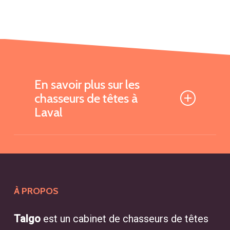
En savoir plus sur les
chasseurs de têtes à
Laval
Qu’est-ce qu’un chasseur de
têtes et comment peut-il
aider mon entreprise?
À PROPOS
Un chasseur de têtes est un expert
en recrutement qui aide les
Talgo
est un cabinet de chasseurs de têtes
entreprises à identifier les