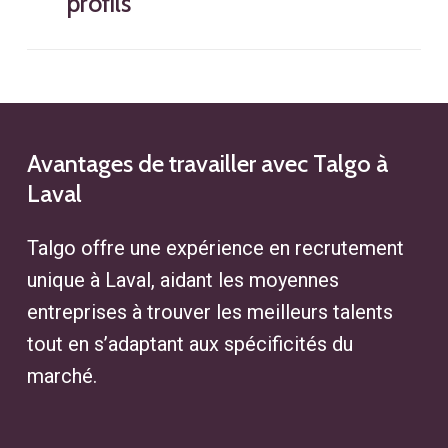
profils
réseaux sociaux pour repérer les
candidats potentiels et les talents
Nous adoptons des stratégies de
disponibles correspondant aux
ciblage précises pour identifier les
besoins des entreprises.
meilleurs profils, que ce soit pour
le recrutement de cadres ou
Avantages
de
travailler
avec
Talgo
à
Laval
d’autres postes spécialisés, en
optimisant chaque étape du
Talgo offre une expérience en recrutement
processus de recrutement.
unique à Laval
, aidant les moyennes
entreprises à trouver les meilleurs talents
tout en s’adaptant aux spécificités du
marché.