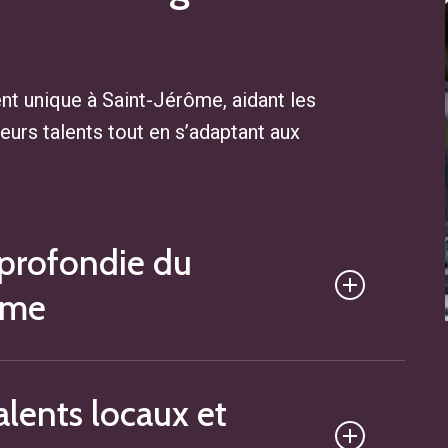
ent unique à Saint-Jérôme
, aidant les
eurs talents tout en s’adaptant aux
profondie du
ôme
xigences et les dynamiques du marché du
alents locaux et
 que chaque région a ses particularités et
 leur stratégie de recrutement en