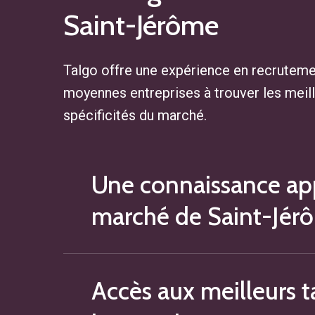
Saint-Jérôme
Talgo offre une expérience en recrutem
moyennes entreprises à trouver les meill
spécificités du marché.
Une connaissance ap
marché de Saint-Jér
Talgo comprend parfaitement les e
Accès aux meilleurs t
travail à Saint-Jérôme. Nous savons
nos experts en recrutement adaptent