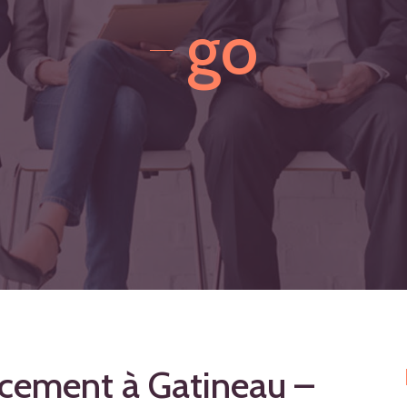
go
acement à Gatineau –