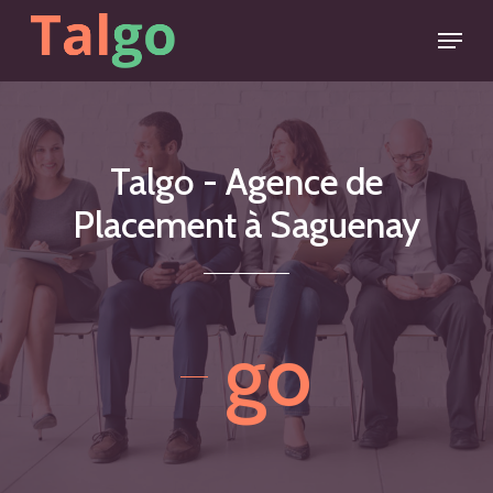
Skip
Menu
to
main
content
Talgo
-
Agence
de
Placement
à
Saguenay
go