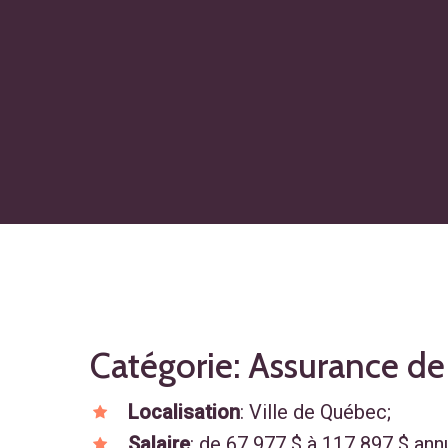
Catégorie: Assurance 
Localisation
: Ville de Québec;
Salaire
: de 67 977 $ à 117 897 $ ann