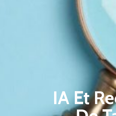
IA Et Re
De T