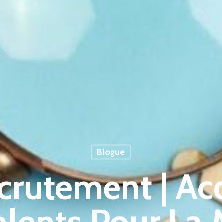
Blogue
crutement | Ac
alents Pour La 