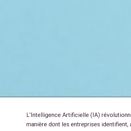
L’Intelligence Artificielle (IA) révolutio
manière dont les entreprises identifient, 