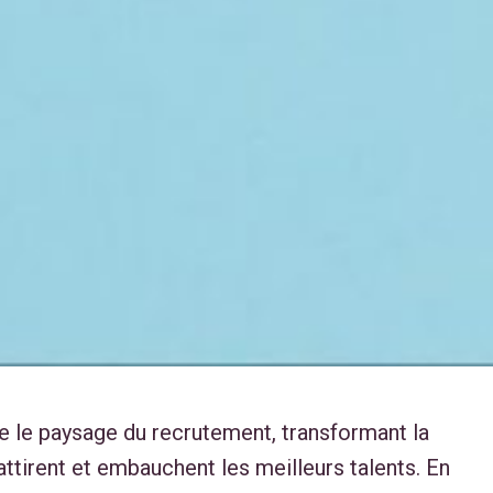
nne le paysage du recrutement, transformant la
attirent et
embauchent les meilleurs talents
. En