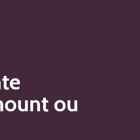
nte
mount ou