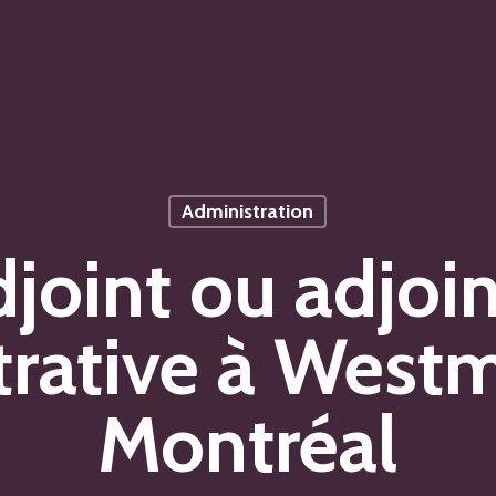
Administration
joint ou adjoi
trative à West
Montréal